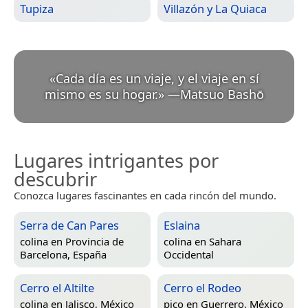
Tupiza
Villazón y La Quiaca
«
Cada día es un viaje, y el viaje en sí
mismo es su hogar.
»
—
Matsuo Bashō
Lugares intrigantes por
descubrir
Conozca lugares fascinantes en cada rincón del mundo.
Serra de Can Pares
Eslaina
colina en
Provincia de
colina en
Sahara
Barcelona, España
Occidental
Cerro el Altilte
Cerro el Rodeo
colina en
Jalisco, México
pico en
Guerrero, México