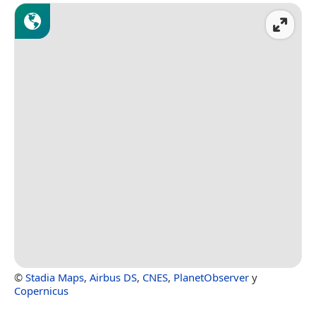
©
Stadia Maps
,
Airbus DS
,
CNES
,
PlanetObserver
y
Copernicus