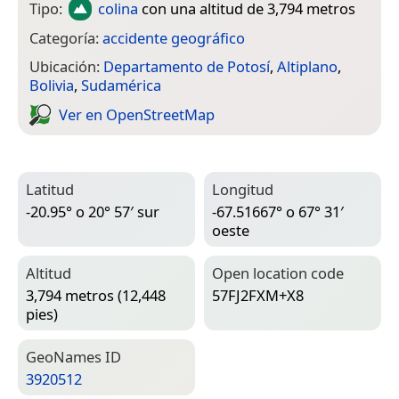
Tipo:
colina
con una altitud de 3,794 metros
Categoría:
accidente geográfico
Ubicación:
Departamento de Potosí
,
Altiplano
,
Bolivia
,
Sudamérica
Ver en Open­Street­Map
Latitud
Longitud
-20.95° o 20° 57′ sur
-67.51667° o 67° 31′
oeste
Altitud
Open location code
3,794 metros (12,448
57FJ2FXM+X8
pies)
Geo­Names ID
3920512