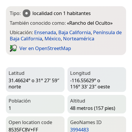
Tipo:
localidad
con 1 habitantes
También conocido como:
«
Rancho del Oculto
»
Ubicación:
Ensenada
,
Baja California
,
Península de
Baja California
,
México
,
Norteamérica
Ver en Open­Street­Map
Latitud
Longitud
31.46624° o 31° 27′ 59″
-116.55629° o
norte
116° 33′ 23″ oeste
Población
Altitud
1
48 metros (157 pies)
Open location code
Geo­Names ID
8535FC8V+FF
3994483