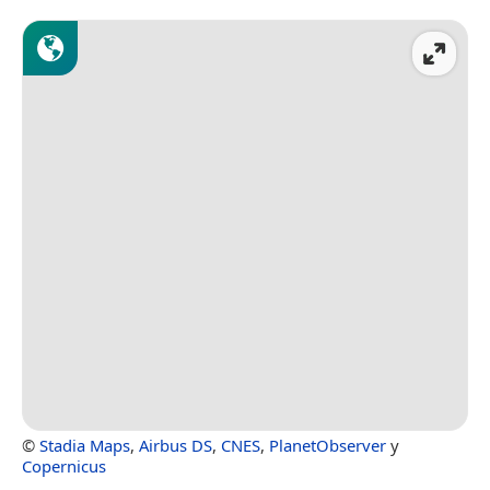
©
Stadia Maps
,
Airbus DS
,
CNES
,
PlanetObserver
y
Copernicus