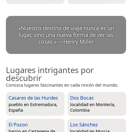
«
Nuestro destino de viaje nunca es un
lugar, sino una nueva forma de ver las
cosas.
»
—
Henry Miller
Lugares intrigantes por
descubrir
Conozca lugares fascinantes en cada rincón del mundo.
Casares de las Hurdes
Dos Bocas
pueblo en
Extremadura,
localidad en
Montería,
España
Colombia
El Pozon
Los Sánchez
barrio en
Cartagena de
localidad en
Murcia,