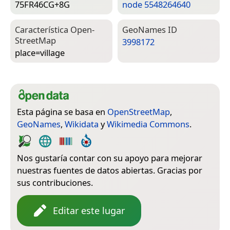
75FR46CG+8G
node 5548264640
Característica Open­
Geo­Names ID
Street­Map
3998172
place=­village
Esta página se basa en
OpenStreetMap
,
GeoNames
,
Wikidata
y
Wikimedia Commons
.
Nos gustaría contar con su apoyo para mejorar
nuestras fuentes de datos abiertas. Gracias por
sus contribuciones.
Editar este lugar