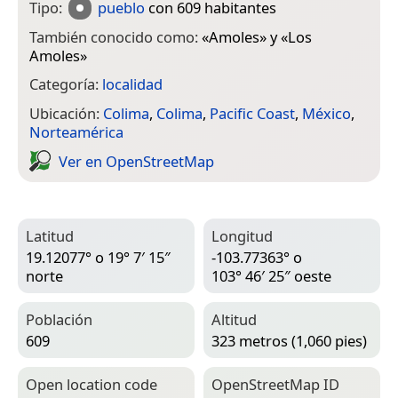
Tipo:
pueblo
con 609 habitantes
También conocido como:
«
Amoles
» y «
Los
Amoles
»
Categoría:
localidad
Ubicación:
Colima
,
Colima
,
Pacific Coast
,
México
,
Norteamérica
Ver en Open­Street­Map
Latitud
Longitud
19.12077° o 19° 7′ 15″
-103.77363° o
norte
103° 46′ 25″ oeste
Población
Altitud
609
323 metros (1,060 pies)
Open location code
Open­Street­Map ID