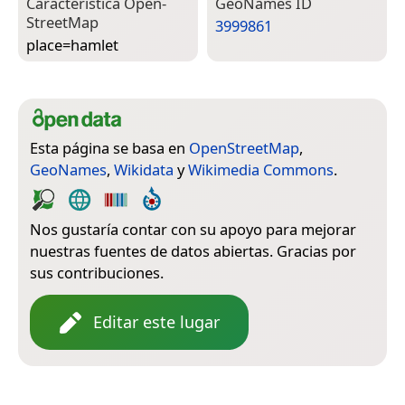
Característica Open­
Geo­Names ID
Street­Map
3999861
place=­hamlet
Esta página se basa en
OpenStreetMap
,
GeoNames
,
Wikidata
y
Wikimedia Commons
.
Nos gustaría contar con su apoyo para mejorar
nuestras fuentes de datos abiertas. Gracias por
sus contribuciones.
Editar este lugar