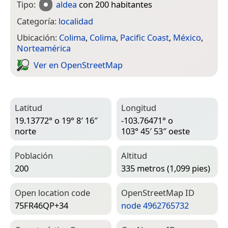
Tipo:
aldea
con 200 habitantes
Categoría:
localidad
Ubicación:
Colima
,
Colima
,
Pacific Coast
,
México
,
Norteamérica
Ver en Open­Street­Map
Latitud
Longitud
19.13772° o 19° 8′ 16″
-103.76471° o
norte
103° 45′ 53″ oeste
Población
Altitud
200
335 metros (1,099 pies)
Open location code
Open­Street­Map ID
75FR46QP+34
node 4962765732