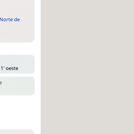
Norte de
 1′ oeste
e