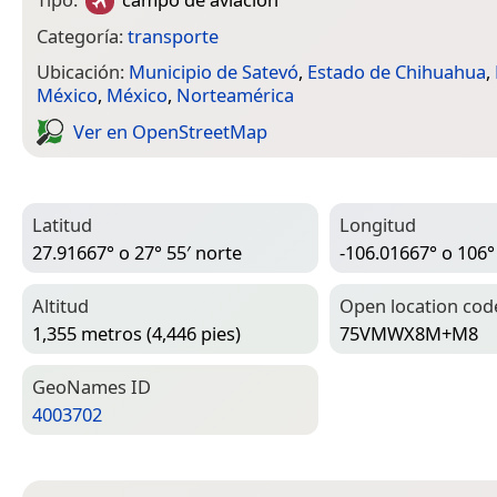
Categoría:
transporte
Ubicación:
Municipio de Satevó
,
Estado de Chihuahua
,
México
,
México
,
Norteamérica
Ver en Open­Street­Map
Latitud
Longitud
27.91667° o 27° 55′ norte
-106.01667° o 106°
Altitud
Open location cod
1,355 metros (4,446 pies)
75VMWX8M+M8
Geo­Names ID
4003702