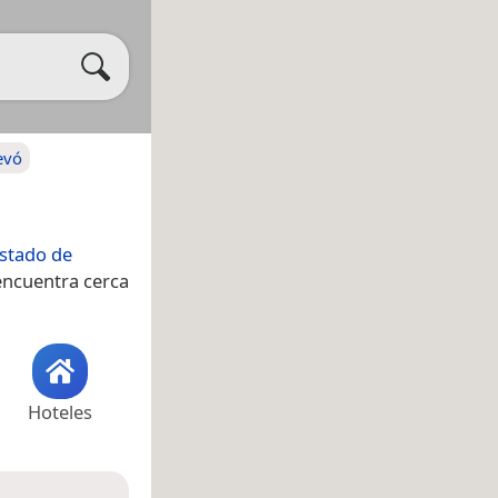
evó
stado de
 encuentra cerca
Hoteles