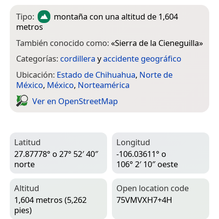
Tipo:
montaña
con una altitud de 1,604
metros
También conocido como:
«
Sierra de la Cieneguilla
»
Categorías:
cordillera
y
accidente geográfico
Ubicación:
Estado de Chihuahua
,
Norte de
México
,
México
,
Norteamérica
Ver en Open­Street­Map
Latitud
Longitud
27.87778° o 27° 52′ 40″
-106.03611° o
norte
106° 2′ 10″ oeste
Altitud
Open location code
1,604 metros (5,262
75VMVXH7+4H
pies)