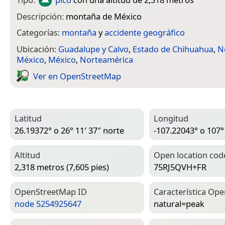
Descripción:
montaña de México
Categorías:
montaña
y
accidente geográfico
Ubicación:
Guadalupe y Calvo
,
Estado de Chihuahua
,
N
México
,
México
,
Norteamérica
Ver en Open­Street­Map
Latitud
Longitud
26.19372° o 26° 11′ 37″ norte
-107.22043° o 107°
Altitud
Open location cod
2,318 metros (7,605 pies)
75RJ5QVH+FR
Open­Street­Map ID
Característica Ope
node 5254925647
natural=­peak