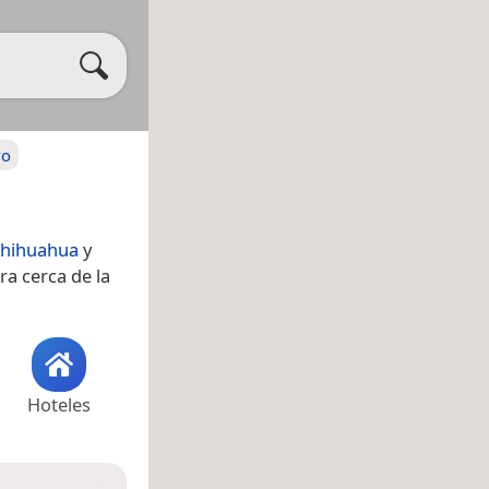
vo
Chihuahua
y
ra cerca de la
Hoteles