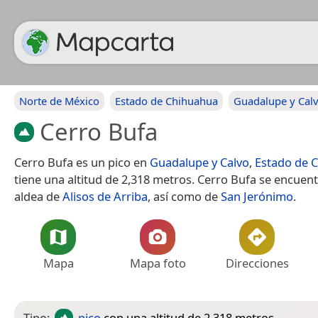
Norte de México
Estado de Chihuahua
Guadalupe y Cal
Cerro Bufa
Cerro Bufa es un pico en
Guadalupe y Calvo
,
Estado de 
tiene una altitud de 2,318 metros. Cerro Bufa se encuent
aldea de
Alisos de Arriba
, así como de
San Jerónimo
.
Mapa
Mapa foto
Direcciones
Tipo:
pico
con una altitud de 2,318 metros