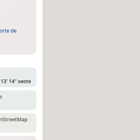
orte de
 13′ 14″ oeste
e
n­Street­Map