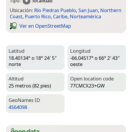
Tipo:
localidad
Ubicación:
Río Piedras Pueblo
,
San Juan
,
Northern
Coast
,
Puerto Rico
,
Caribe
,
Norteamérica
Ver en Open­Street­Map
Latitud
Longitud
18.40134° o 18° 24′ 5″
-66.04517° o 66° 2′ 43″
norte
oeste
Altitud
Open location code
25 metros (82 pies)
77CMCX23+GW
Geo­Names ID
4564098