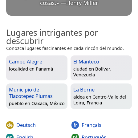
cosas.
»
—
Henry Miller
Lugares intrigantes por
descubrir
Conozca lugares fascinantes en cada rincón del mundo.
Campo Alegre
El Manteco
localidad en
Panamá
ciudad en
Bolívar,
Venezuela
Municipio de
La Borne
Tlacotepec Plumas
aldea en
Centro-Valle del
Loira, Francia
pueblo en
Oaxaca, México
Deutsch
Français
English
Português