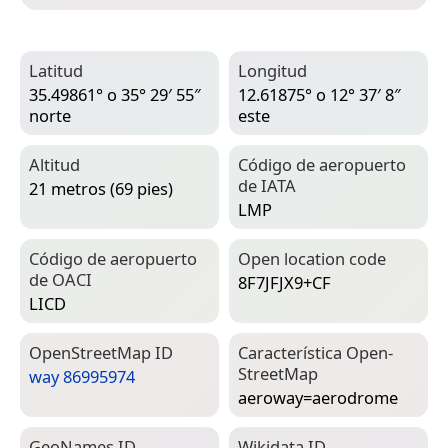
Latitud
Longitud
35.49861° o 35° 29′ 55″
12.61875° o 12° 37′ 8″
norte
este
Altitud
Código de aeropuerto
de IATA
21 metros (69 pies)
LMP
Código de aeropuerto
Open location code
de OACI
8F7JFJX9+CF
LICD
Open­Street­Map ID
Característica Open­
Street­Map
way 86995974
aeroway=­aerodrome
Geo­Names ID
Wiki­data ID