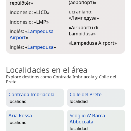
(аеропорт)
»
repülőtér
»
ucraniano:
indonesio:
«
LICD
»
«
Лампедуза
»
indonesio:
«
LMP
»
«
Airuportu di
inglés:
«
Lampedusa
Lampidusa
»
Airport
»
«
Lampedusa Airport
»
inglés:
«
Lampedusa
»
Localidades en el área
Explore destinos como Contrada Imbriacola y Colle del
Prete.
Contrada Imbriacola
Colle del Prete
localidad
localidad
Aria Rossa
Scoglio A‘ Barca
Abboccata
localidad
localidad