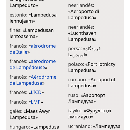
Lampeduzo
»
neerlandés:
«
Aeroporto di
estonio:
«
Lampedusa
Lampedusa
»
lennujaam
»
neerlandés:
finés:
«
Lampedusan
«
Luchthaven
lentoasema
»
Lampedusa
»
francés:
«
aérodrome
persa:
«
فرودگاه
de Italie
»
لمپیدوسا
»
francés:
«
aérodrome
polaco:
«
Port lotniczy
de Lampédouse
»
Lampedusa
»
francés:
«
Aérodrome
rumano:
«
Aeroportul
de Lampedusa
»
Lampedusa
»
francés:
«
LICD
»
ruso:
«
Аэропорт
Лампедуза
»
francés:
«
LMP
»
tayiko:
«
Фурудгоҳи
galés:
«
Maes Awyr
лмпидусо
»
Lampedusa
»
ucraniano:
«
Лампедуза
húngaro:
«
Lampedusa