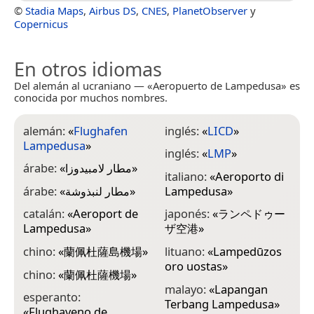
©
Stadia Maps
,
Airbus DS
,
CNES
,
PlanetObserver
y
Copernicus
En otros idiomas
Del alemán al ucraniano — «Aeropuerto de Lampedusa» es
conocida por muchos nombres.
alemán:
«
Flughafen
inglés:
«
LICD
»
Lampedusa
»
inglés:
«
LMP
»
árabe:
«
مطار لامبيدوزا
»
italiano:
«
Aeroporto di
árabe:
«
مطار لنبذوشة
»
Lampedusa
»
catalán:
«
Aeroport de
japonés:
«
ランペドゥー
Lampedusa
»
ザ空港
»
chino:
«
蘭佩杜薩島機場
»
lituano:
«
Lampedūzos
oro uostas
»
chino:
«
蘭佩杜薩機場
»
malayo:
«
Lapangan
esperanto:
Terbang Lampedusa
»
«
Flughaveno de