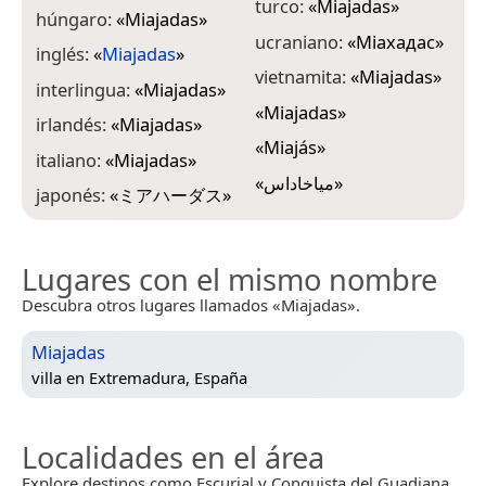
turco:
«
Miajadas
»
húngaro:
«
Miajadas
»
ucraniano:
«
Міахадас
»
inglés:
«
Miajadas
»
vietnamita:
«
Miajadas
»
interlingua:
«
Miajadas
»
«
Miajadas
»
irlandés:
«
Miajadas
»
«
Miajás
»
italiano:
«
Miajadas
»
«
مياخاداس
»
japonés:
«
ミアハーダス
»
Lugares con el mismo nombre
Descubra otros lugares llamados «Miajadas».
Miajadas
villa en
Extremadura, España
Localidades en el área
Explore destinos como Escurial y Conquista del Guadiana.