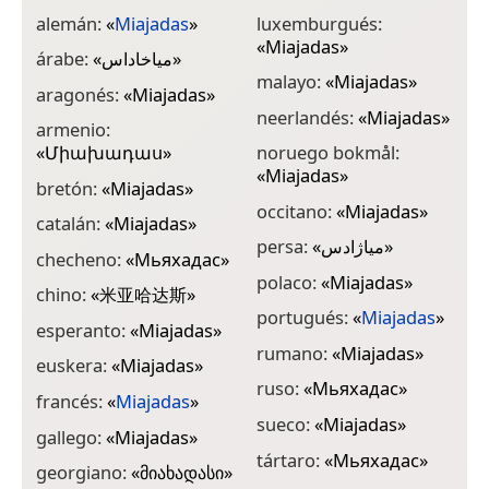
alemán:
«
Miajadas
»
luxemburgués:
«
Miajadas
»
árabe:
«
مياخاداس
»
malayo:
«
Miajadas
»
aragonés:
«
Miajadas
»
neerlandés:
«
Miajadas
»
armenio:
«
Միախադաս
»
noruego bokmål:
«
Miajadas
»
bretón:
«
Miajadas
»
occitano:
«
Miajadas
»
catalán:
«
Miajadas
»
persa:
«
میاژادس
»
checheno:
«
Мьяхадас
»
polaco:
«
Miajadas
»
chino:
«
米亚哈达斯
»
portugués:
«
Miajadas
»
esperanto:
«
Miajadas
»
rumano:
«
Miajadas
»
euskera:
«
Miajadas
»
ruso:
«
Мьяхадас
»
francés:
«
Miajadas
»
sueco:
«
Miajadas
»
gallego:
«
Miajadas
»
tártaro:
«
Мьяхадас
»
georgiano:
«
მიახადასი
»