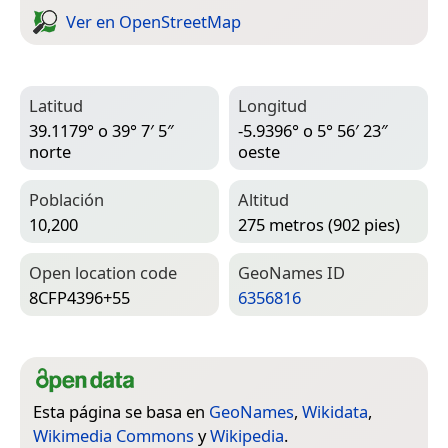
Ver en Open­Street­Map
Latitud
Longitud
39.1179° o 39° 7′ 5″
-5.9396° o 5° 56′ 23″
norte
oeste
Población
Altitud
10,200
275 metros (902 pies)
Open location code
Geo­Names ID
8CFP4396+55
6356816
Esta página se basa en
GeoNames
,
Wikidata
,
Wikimedia Commons
y
Wikipedia
.