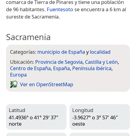
comarca de Tierra de Pinares y tiene una población
de 96 habitantes.
Fuentesoto
se encuentra a 6 km al
sureste de Sacramenia.
Sacramenia
Categorías:
municipio de España
y
localidad
Ubicación:
Provincia de Segovia
,
Castilla y León
,
Centro de España
,
España
,
Península ibérica
,
Europa
Ver en Open­Street­Map
Latitud
Longitud
41.4936° o 41° 29′ 37″
-3.9627° o 3° 57′ 46″
norte
oeste