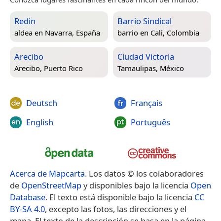
Redin
Barrio Sindical
aldea en
Navarra, España
barrio en
Cali, Colombia
Arecibo
Ciudad Victoria
Arecibo, Puerto Rico
Tamaulipas, México
Deutsch
Français
English
Português
Acerca de Mapcarta
. Los datos © los colaboradores
de
OpenStreetMap
y disponibles bajo la licencia
Open
Database
. El texto está disponible bajo la licencia
CC
BY-SA 4.0
, excepto las fotos, las direcciones y el
mapa. El texto de la descripción se basa en la página