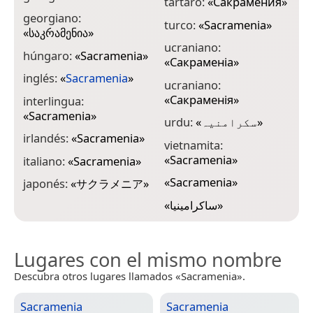
tártaro:
«
Сакрамения
»
georgiano:
turco:
«
Sacramenia
»
«
საკრამენია
»
ucraniano:
húngaro:
«
Sacramenia
»
«
Сакраменіа
»
inglés:
«
Sacramenia
»
ucraniano:
«
Сакраменія
»
interlingua:
«
Sacramenia
»
urdu:
«
سکرامنیہ
»
irlandés:
«
Sacramenia
»
vietnamita:
«
Sacramenia
»
italiano:
«
Sacramenia
»
«
Sacramenia
»
japonés:
«
サクラメニア
»
«
ساكرامينيا
»
Lugares con el mismo nombre
Descubra otros lugares llamados «Sacramenia».
Sacramenia
Sacramenia