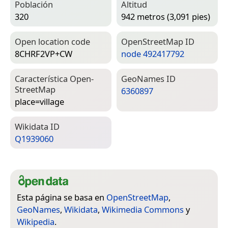
Población
Altitud
320
942 metros (3,091 pies)
Open location code
Open­Street­Map ID
8CHRF2VP+CW
node 492417792
Característica Open­
Geo­Names ID
Street­Map
6360897
place=­village
Wiki­data ID
Q1939060
Esta página se basa en
OpenStreetMap
,
GeoNames
,
Wikidata
,
Wikimedia Commons
y
Wikipedia
.