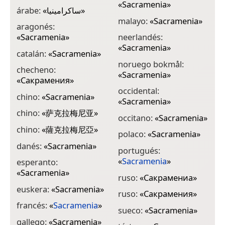
«
Sacramenia
»
árabe:
«
ساكرامينيا
»
malayo:
«
Sacramenia
»
aragonés:
«
Sacramenia
»
neerlandés:
«
Sacramenia
»
catalán:
«
Sacramenia
»
noruego bokmål:
checheno:
«
Sacramenia
»
«
Сакрамения
»
occidental:
chino:
«
Sacramenia
»
«
Sacramenia
»
chino:
«
萨克拉梅尼亚
»
occitano:
«
Sacramenia
»
chino:
«
薩克拉梅尼亞
»
polaco:
«
Sacramenia
»
danés:
«
Sacramenia
»
portugués:
«
Sacramenia
»
esperanto:
«
Sacramenia
»
ruso:
«
Сакрамениа
»
euskera:
«
Sacramenia
»
ruso:
«
Сакрамения
»
francés:
«
Sacramenia
»
sueco:
«
Sacramenia
»
gallego:
«
Sacramenia
»