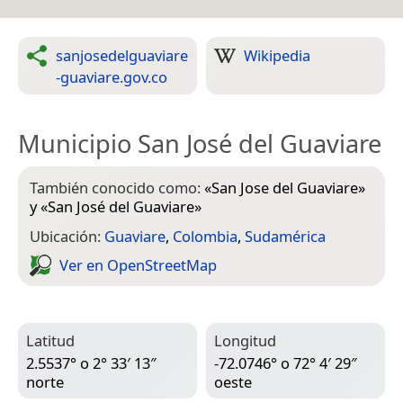
sanjosedelguaviare
Wikipedia
-guaviare.gov.co
Municipio San José del Guaviare
También conocido como:
«
San Jose del Guaviare
»
y «
San José del Guaviare
»
Ubicación:
Guaviare
,
Colombia
,
Sudamérica
Ver en Open­Street­Map
Latitud
Longitud
2.5537° o 2° 33′ 13″
-72.0746° o 72° 4′ 29″
norte
oeste