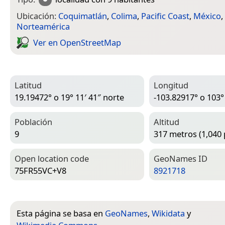
Ubicación:
Coquimatlán
,
Colima
,
Pacific Coast
,
México
,
Norteamérica
Ver en Open­Street­Map
Latitud
Longitud
19.19472° o 19° 11′ 41″ norte
-103.82917° o 103°
Población
Altitud
9
317 metros (1,040 
Open location code
Geo­Names ID
75FR55VC+V8
8921718
Esta página se basa en
GeoNames
,
Wikidata
y