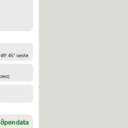
 49′ 45″ oeste
pies)