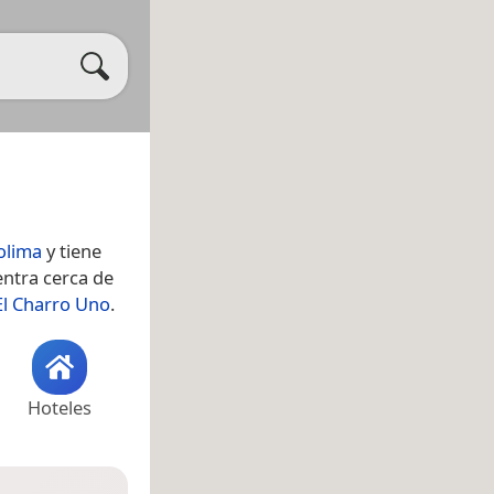
olima
y tiene
entra cerca de
El Charro Uno
.
Hoteles