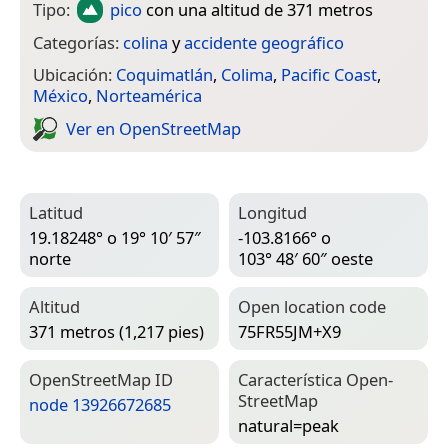
Tipo:
pico
con una altitud de 371 metros
Categorías:
colina
y
accidente geográfico
Ubicación:
Coquimatlán
,
Colima
,
Pacific Coast
,
México
,
Norteamérica
Ver en Open­Street­Map
Latitud
Longitud
19.18248° o 19° 10′ 57″
-103.8166° o
norte
103° 48′ 60″ oeste
Altitud
Open location code
371 metros (1,217 pies)
75FR55JM+X9
Open­Street­Map ID
Característica Open­
Street­Map
node 13926672685
natural=­peak