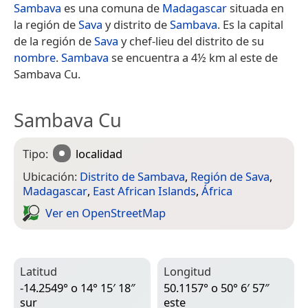
Sambava
es una comuna de
Madagascar
situada en
la región de
Sava
y distrito de
Sambava
.​​ Es la capital
de la región de
Sava
y chef-lieu del distrito de su
nombre
.
Sambava
se encuentra a 4½ km al este de
Sambava Cu.
Sambava Cu
Tipo:
localidad
Ubicación:
Distrito de Sambava
,
Región de Sava
,
Madagascar
,
East African Islands
,
África
Ver en Open­Street­Map
Latitud
Longitud
-14.2549° o 14° 15′ 18″
50.1157° o 50° 6′ 57″
sur
este