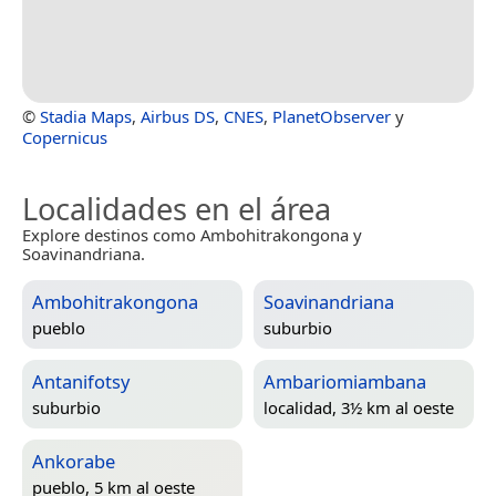
©
Stadia Maps
,
Airbus DS
,
CNES
,
PlanetObserver
y
Copernicus
Localidades en el área
Explore destinos como Ambohitrakongona y
Soavinandriana.
Ambohitrakongona
Soavinandriana
pueblo
suburbio
Antanifotsy
Ambariomiambana
suburbio
localidad, 3½ km al oeste
Ankorabe
pueblo, 5 km al oeste