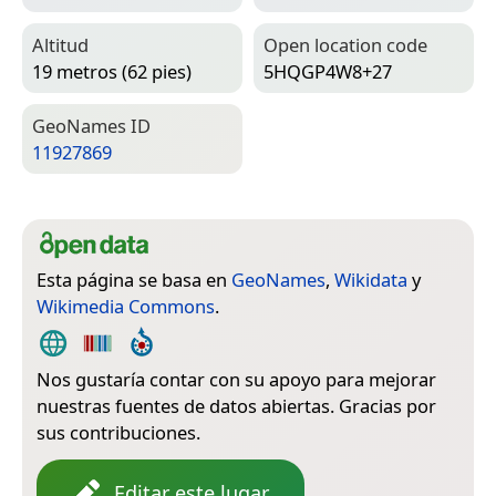
Altitud
Open location code
19 metros (62 pies)
5HQGP4W8+27
Geo­Names ID
11927869
Esta página se basa en
GeoNames
,
Wikidata
y
Wikimedia Commons
.
Nos gustaría contar con su apoyo para mejorar
nuestras fuentes de datos abiertas. Gracias por
sus contribuciones.
Editar este lugar