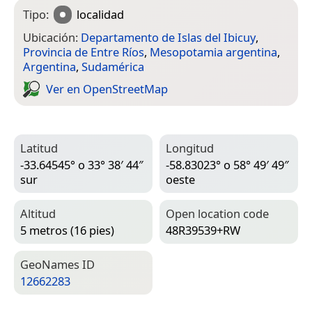
Tipo:
localidad
Ubicación:
Departamento de Islas del Ibicuy
,
Provincia de Entre Ríos
,
Mesopotamia argentina
,
Argentina
,
Sudamérica
Ver en Open­Street­Map
Latitud
Longitud
-33.64545° o 33° 38′ 44″
-58.83023° o 58° 49′ 49″
sur
oeste
Altitud
Open location code
5 metros (16 pies)
48R39539+RW
Geo­Names ID
12662283