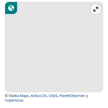
©
Stadia Maps
,
Airbus DS
,
CNES
,
PlanetObserver
y
Copernicus