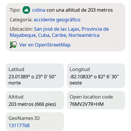
Tipo:
colina
con una altitud de 203 metros
Categoría:
accidente geográfico
Ubicación:
San José de las Lajas
,
Provincia de
Mayabeque
,
Cuba
,
Caribe
,
Norteamérica
Ver en Open­Street­Map
Latitud
Longitud
23.01389° o 23° 0′ 50″
-82.10833° o 82° 6′ 30″
norte
oeste
Altitud
Open location code
203 metros (666 pies)
76MV2V7R+HM
Geo­Names ID
13117768