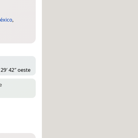
éxico
,
 29′ 42″ oeste
e