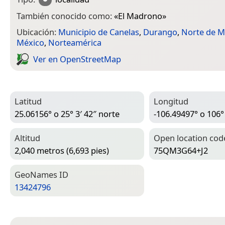
También conocido como:
«
El Madrono
»
Ubicación:
Municipio de Canelas
,
Durango
,
Norte de M
México
,
Norteamérica
Ver en Open­Street­Map
Latitud
Longitud
25.06156° o 25° 3′ 42″ norte
-106.49497° o 106°
Altitud
Open location cod
2,040 metros (6,693 pies)
75QM3G64+J2
Geo­Names ID
13424796