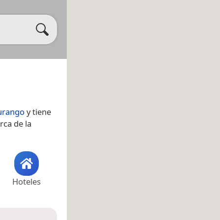
urango
y tiene
rca de la
Hoteles