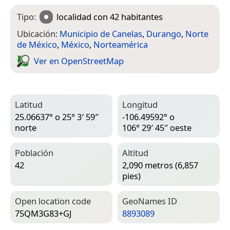
Tipo:
localidad
con 42 habitantes
Ubicación:
Municipio de Canelas
,
Durango
,
Norte
de México
,
México
,
Norteamérica
Ver en Open­Street­Map
Latitud
Longitud
25.06637° o 25° 3′ 59″
-106.49592° o
norte
106° 29′ 45″ oeste
Población
Altitud
42
2,090 metros (6,857
pies)
Open location code
Geo­Names ID
75QM3G83+GJ
8893089