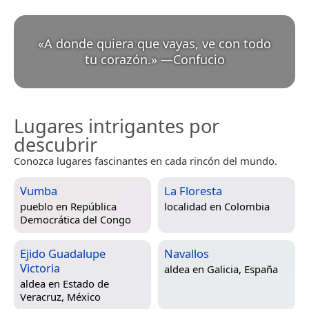
«
A donde quiera que vayas, ve con todo
tu corazón.
»
—
Confucio
Lugares intrigantes por
descubrir
Conozca lugares fascinantes en cada rincón del mundo.
Vumba
La Floresta
pueblo en
República
localidad en
Colombia
Democrática del Congo
Ejido Guadalupe
Navallos
Victoria
aldea en
Galicia, España
aldea en
Estado de
Veracruz, México