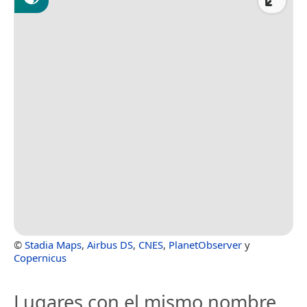
©
Stadia Maps
,
Airbus DS
,
CNES
,
PlanetObserver
y
Copernicus
Lugares con el mismo nombre