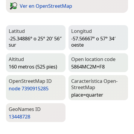
Ver en Open­Street­Map
Latitud
Longitud
-25.34886° o 25° 20′ 56″
-57.56667° o 57° 34′
sur
oeste
Altitud
Open location code
160 metros (525 pies)
5864MC2M+F8
Open­Street­Map ID
Característica Open­
Street­Map
node 7390915285
place=­quarter
Geo­Names ID
13448728