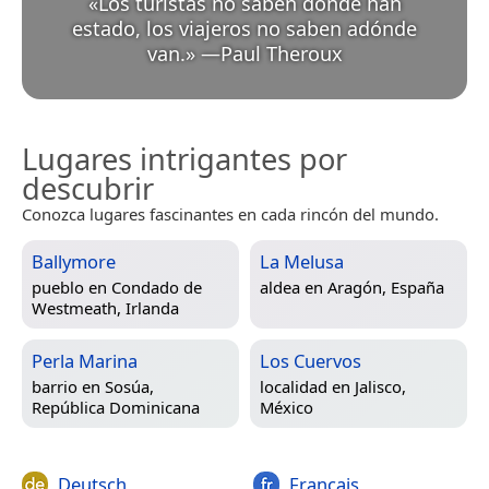
«
Los turistas no saben dónde han
estado, los viajeros no saben adónde
van.
»
—
Paul Theroux
Lugares intrigantes por
descubrir
Conozca lugares fascinantes en cada rincón del mundo.
Ballymore
La Melusa
pueblo en
Condado de
aldea en
Aragón, España
Westmeath, Irlanda
Perla Marina
Los Cuervos
barrio en
Sosúa,
localidad en
Jalisco,
República Dominicana
México
Deutsch
Français