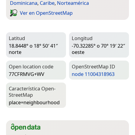
Dominicana
,
Caribe
,
Norteamérica
Ver en Open­Street­Map
Latitud
Longitud
18.8448° o 18° 50′ 41″
-70.32285° o 70° 19′ 22″
norte
oeste
Open location code
Open­Street­Map ID
77CFRMVG+WV
node 11004318963
Característica Open­
Street­Map
place=­neighbourhood