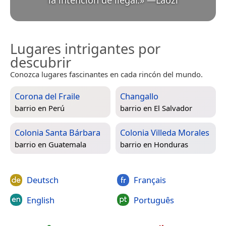
la intención de llegar.
»
—
Lǎozǐ
Lugares intrigantes por
descubrir
Conozca lugares fascinantes en cada rincón del mundo.
Corona del Fraile
Changallo
barrio en
Perú
barrio en
El Salvador
Colonia Santa Bárbara
Colonia Villeda Morales
barrio en
Guatemala
barrio en
Honduras
Deutsch
Français
English
Português