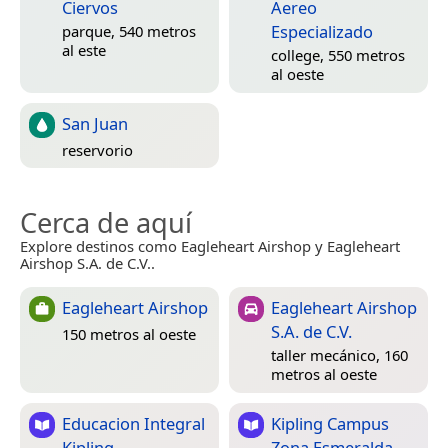
Ciervos
Aereo
Especializado
parque, 540 metros
al este
college, 550 metros
al oeste
San Juan
reservorio
Cerca de aquí
Explore destinos como Eagleheart Airshop y Eagleheart
Airshop S.A. de C.V..
Eagleheart Airshop
Eagleheart Airshop
S.A. de C.V.
150 metros al oeste
taller mecánico, 160
metros al oeste
Educacion Integral
Kipling Campus
Kipling
Zona Esmeralda