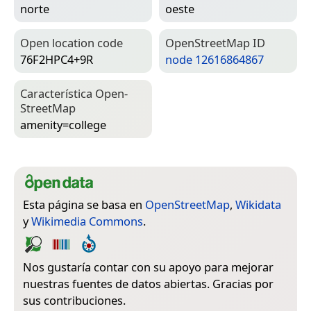
norte
oeste
Open location code
Open­Street­Map ID
76F2HPC4+9R
node 12616864867
Característica Open­
Street­Map
amenity=­college
Esta página se basa en
OpenStreetMap
,
Wikidata
y
Wikimedia Commons
.
Nos gustaría contar con su apoyo para mejorar
nuestras fuentes de datos abiertas. Gracias por
sus contribuciones.