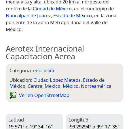
media-alta y alta, ubicado 20 km al noroeste del
centro de la
Ciudad de México
, en el municipio de
Naucalpan de Juárez
,
Estado de México
, en la zona
poniente de la Zona Metropolitana del Valle de
México.
Aerotex Internacional
Capacitacion Aerea
Categoría:
educación
Ubicación:
Ciudad López Mateos
,
Estado de
México
,
Central Mexico
,
México
,
Norteamérica
Ver en Open­Street­Map
Latitud
Longitud
19.571° o 19° 34′ 16″
-99.29294° o 99° 17′ 35″