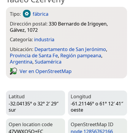
Tipo:
fábrica
Dirección postal:
330 Bernardo de Irigoyen,
Gálvez, 1072
Categoría:
industria
Ubicación:
Departamento de San Jerónimo
,
Provincia de Santa Fe
,
Región pampeana
,
Argentina
,
Sudamérica
Ver en Open­Street­Map
Latitud
Longitud
-32.04135° o 32° 2′ 29″
-61.21146° o 61° 12′ 41″
sur
oeste
Open location code
Open­Street­Map ID
47VWXQ5Q+FC
node 12856762166