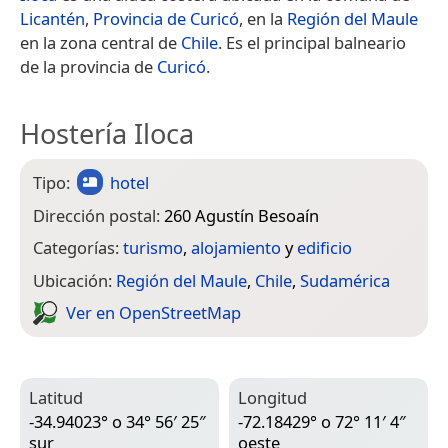
Licantén
,
Provincia de Curicó
, en la
Región del Maule
en la zona central de
Chile
. Es el principal balneario
de la provincia de
Curicó
.
Hostería Iloca
Tipo:
hotel
Dirección postal:
260 Agustín Besoaín
Categorías:
turismo
,
alojamiento
y
edificio
Ubicación:
Región del Maule
,
Chile
,
Sudamérica
Ver en Open­Street­Map
Latitud
Longitud
-34.94023° o 34° 56′ 25″
-72.18429° o 72° 11′ 4″
sur
oeste