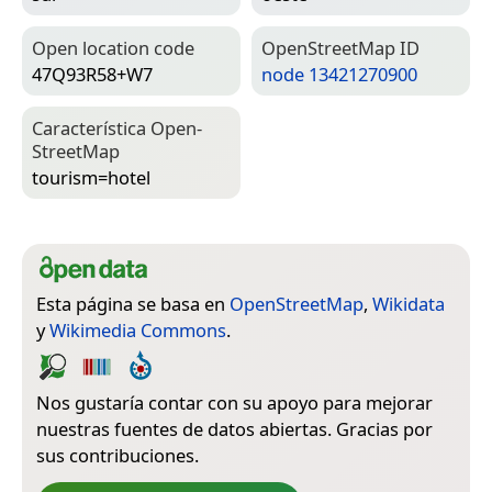
Open location code
Open­Street­Map ID
47Q93R58+W7
node 13421270900
Característica Open­
Street­Map
tourism=­hotel
Esta página se basa en
OpenStreetMap
,
Wikidata
y
Wikimedia Commons
.
Nos gustaría contar con su apoyo para mejorar
nuestras fuentes de datos abiertas. Gracias por
sus contribuciones.