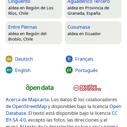
Linguento
Aguaderico Tercero
aldea en
Región de Los
aldea en
Provincia de
Ríos, Chile
Granada, España
Entre Piernas
Cusumasa
aldea en
Región del
aldea en
Ecuador
Biobío, Chile
Deutsch
Français
English
Português
Acerca de Mapcarta
. Los datos © los colaboradores
de
OpenStreetMap
y disponibles bajo la licencia
Open
Database
. El texto está disponible bajo la licencia
CC
BY-SA 4.0
, excepto las fotos, las direcciones y el
mapa. El texto de la descripción se basa en la página