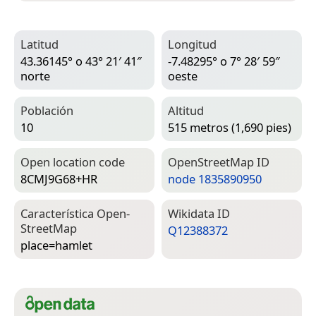
Latitud
Longitud
43.36145° o 43° 21′ 41″
-7.48295° o 7° 28′ 59″
norte
oeste
Población
Altitud
10
515 metros (1,690 pies)
Open location code
Open­Street­Map ID
8CMJ9G68+HR
node 1835890950
Característica Open­
Wiki­data ID
Street­Map
Q12388372
place=­hamlet