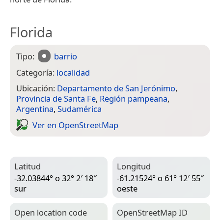
Florida
Tipo:
barrio
Categoría:
localidad
Ubicación:
Departamento de San Jerónimo
,
Provincia de Santa Fe
,
Región pampeana
,
Argentina
,
Sudamérica
Ver en Open­Street­Map
Latitud
Longitud
-32.03844° o 32° 2′ 18″
-61.21524° o 61° 12′ 55″
sur
oeste
Open location code
Open­Street­Map ID