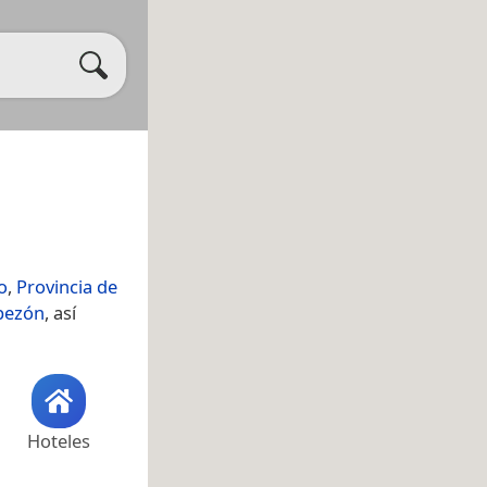
o
,
Provincia de
pezón
, así
Hoteles