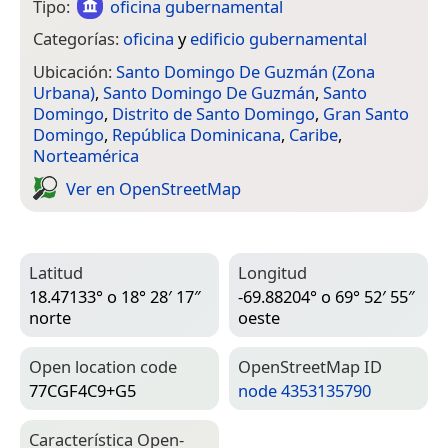
Tipo:
oficina gubernamental
Categorías:
oficina
y
edificio gubernamental
Ubicación:
Santo Domingo De Guzmán (Zona
Urbana)
,
Santo Domingo De Guzmán
,
Santo
Domingo
,
Distrito de Santo Domingo
,
Gran Santo
Domingo
,
República Dominicana
,
Caribe
,
Norteamérica
Ver en Open­Street­Map
Latitud
Longitud
18.47133° o 18° 28′ 17″
-69.88204° o 69° 52′ 55″
norte
oeste
Open location code
Open­Street­Map ID
77CGF4C9+G5
node 4353135790
Característica Open­