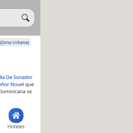
 (Zona Urbana)
illa De Sonador
eñor Nouel
que
 Dominicana se
Hoteles