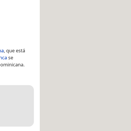
na
, que está
nca
se
Dominicana.