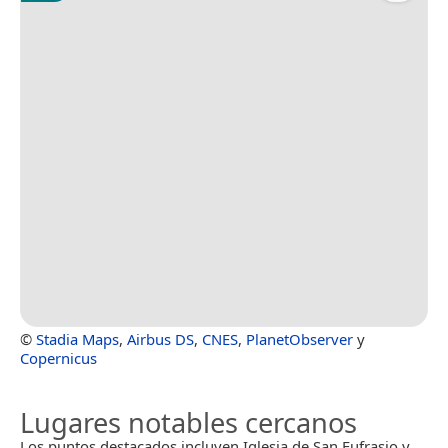
©
Stadia Maps
,
Airbus DS
,
CNES
,
PlanetObserver
y
Copernicus
Lugares notables cercanos
Los puntos destacados incluyen Iglesia de San Eufrasio y