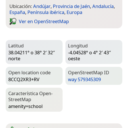
Ubicación:
Andújar
,
Provincia de Jaén
,
Andalucía
,
España
,
Península ibérica
,
Europa
Ver en Open­Street­Map
Latitud
Longitud
38.04211° o 38° 2′ 32″
-4.04528° o 4° 2′ 43″
norte
oeste
Open location code
Open­Street­Map ID
8CCQ2XR3+RV
way 579345309
Característica Open­
Street­Map
amenity=­school