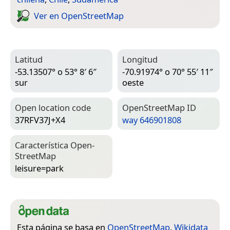
Ver en Open­Street­Map
Latitud
Longitud
-53.13507° o 53° 8′ 6″
-70.91974° o 70° 55′ 11″
sur
oeste
Open location code
Open­Street­Map ID
37RFV37J+X4
way 646901808
Característica Open­
Street­Map
leisure=­park
Esta página se basa en
OpenStreetMap
,
Wikidata