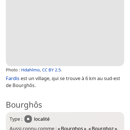
Photo :
Hdahlmo
,
CC BY 2.5
.
Fardis
est un village, qui se trouve à 6 km au sud-est
de Bourghôs.
Bourghôs
Type :
localité
Aussi connu comme :
«
Bourghos
», «
Bourghoz
»,