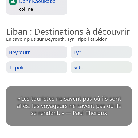
Dahr Kaoukaba
colline
Liban
: Destinations à découvrir
En savoir plus sur Beyrouth, Tyr, Tripoli et Sidon.
Beyrouth
Tyr
Tripoli
Sidon
«
Les touristes ne savent pas où ils sont
allés, les voyageurs ne savent pas où ils
se rendent.
»
—
Paul Theroux