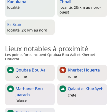
Kaoukaba
Chbaïl
localité
localité, 2½ km au nord-
ouest
Es Sraïri
localité, 2½ km au nord
Lieux notables à proximité
Les points forts incluent Qoubaa Bou Aali et Kherbet
Houerta.
Qoubaa Bou Aali
Kherbet Houerta
colline
ruine
Mathanet Bou
Qalaat el Kharâyeb
Jaarach
crête
falaise