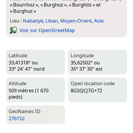
«
Bourrhoz
», «
Burghoz
», «
Burghūs
» et
«
Burghuz
»
Lieu :
Nabatiyé
,
Liban
,
Moyen-Orient
,
Asie
Voir sur Open­Street­Map
Latitude
Longitude
33,41318° ou
35,62502° ou
33° 24′ 47″ nord
35° 37′ 30″ est
Altitude
Open location code
509 mètres (1 670
8G5QCJ7G+72
pieds)
Geo­Names ID
276152