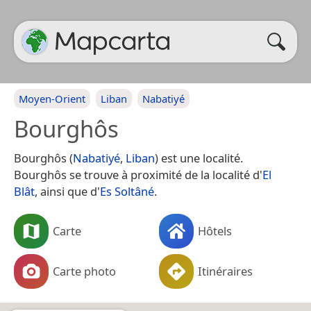
Moyen-Orient
Liban
Nabatiyé
Bourghôs
Bourghôs (
Nabatiyé
,
Liban
) est une localité.
Bourghôs se trouve à proximité de la localité d'
El
Blât
, ainsi que d'
Es Soltâné
.
Carte
Hôtels
Carte photo
Itinéraires