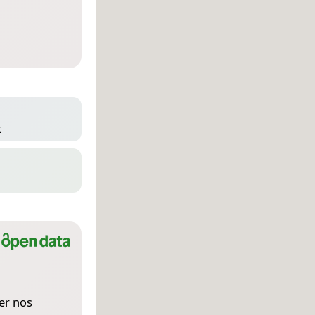
t
er nos