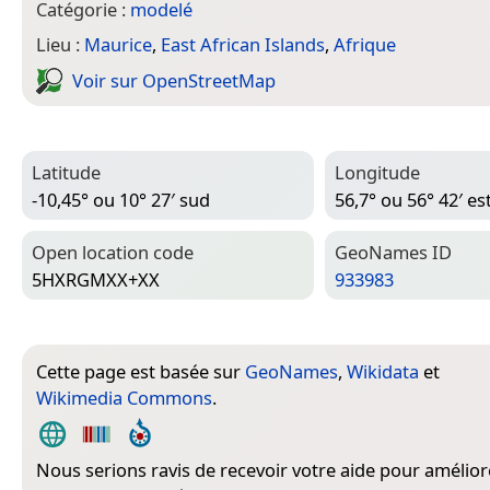
Catégorie :
modelé
Lieu :
Maurice
,
East African Islands
,
Afrique
Voir sur Open­Street­Map
Latitude
Longitude
-10,45° ou 10° 27′ sud
56,7° ou 56° 42′ es
Open location code
Geo­Names ID
5HXRGMXX+XX
933983
Cette page est basée sur
GeoNames
,
Wikidata
et
Wikimedia Commons
.
Nous serions ravis de recevoir votre aide pour amélior