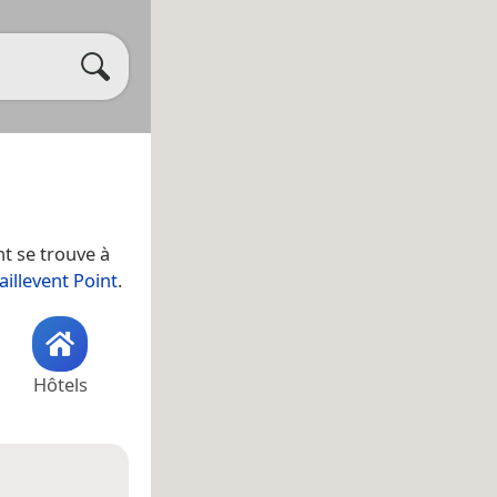
nt se trouve à
aillevent Point
.
Hôtels