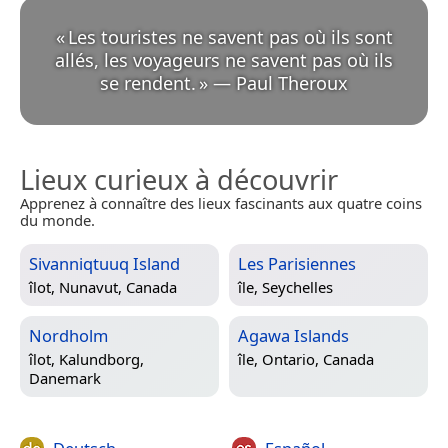
«
Les touristes ne savent pas où ils sont
allés, les voyageurs ne savent pas où ils
se rendent.
»
—
Paul Theroux
Lieux curieux à découvrir
Apprenez à connaître des lieux fascinants aux quatre coins
du monde.
Sivanniqtuuq Island
Les Parisiennes
îlot,
Nunavut, Canada
île,
Seychelles
Nordholm
Agawa Islands
îlot,
Kalundborg,
île,
Ontario, Canada
Danemark