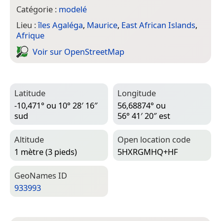
Catégorie :
modelé
Lieu :
îles Agaléga
,
Maurice
,
East African Islands
,
Afrique
Voir sur Open­Street­Map
Latitude
Longitude
-10,471° ou 10° 28′ 16″
56,68874° ou
sud
56° 41′ 20″ est
Altitude
Open location code
1 mètre (3 pieds)
5HXRGMHQ+HF
Geo­Names ID
933993