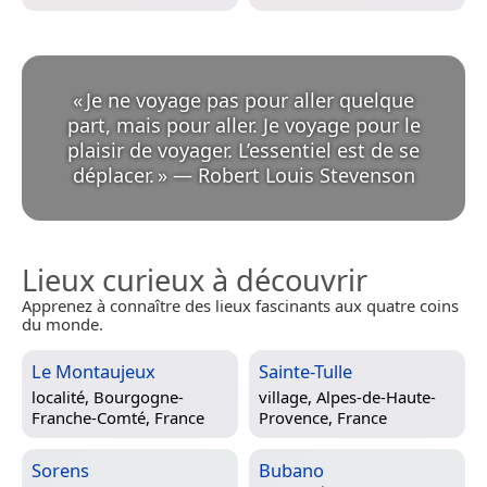
«
Je ne voyage pas pour aller quelque
part, mais pour aller. Je voyage pour le
plaisir de voyager. L’essentiel est de se
déplacer.
»
—
Robert Louis Stevenson
Lieux curieux à découvrir
Apprenez à connaître des lieux fascinants aux quatre coins
du monde.
Le Montaujeux
Sainte-Tulle
localité,
Bourgogne-
village,
Alpes-de-Haute-
Franche-Comté, France
Provence, France
Sorens
Bubano