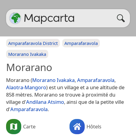
Amparafaravola District
Amparafaravola
Morarano Ivakaka
Morarano
Morarano (
Morarano Ivakaka
,
Amparafaravola
,
Alaotra-Mangoro
) est un village et a une altitude de
858 mètres. Morarano se trouve à proximité du
village d'
Andilana Atsimo
, ainsi que de la petite ville
d'
Amparafaravola
.
Carte
Hôtels