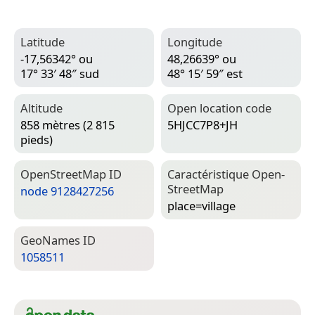
Latitude
Longitude
-17,56342° ou
48,26639° ou
17° 33′ 48″ sud
48° 15′ 59″ est
Altitude
Open location code
858 mètres (2 815
5HJCC7P8+JH
pieds)
Open­Street­Map ID
Caractéristique Open­
Street­Map
node 9128427256
place=­village
Geo­Names ID
1058511