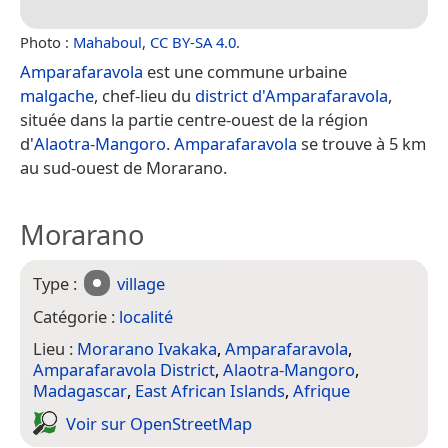
Photo :
Mahaboul
,
CC BY-SA 4.0
.
Amparafaravola
est une commune urbaine
malgache
, chef-lieu du
district d'Amparafaravola
,
située dans la partie centre-ouest de la région
d'
Alaotra-Mangoro
.
Amparafaravola
se trouve à 5 km
au sud-ouest de Morarano.
Morarano
Type :
village
Catégorie :
localité
Lieu :
Morarano Ivakaka
,
Amparafaravola
,
Amparafaravola District
,
Alaotra-Mangoro
,
Madagascar
,
East African Islands
,
Afrique
Voir sur Open­Street­Map