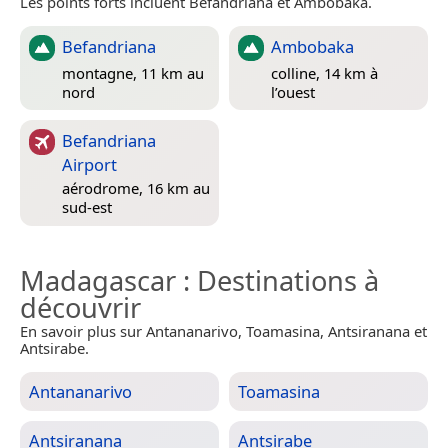
Les points forts incluent Befandriana et Ambobaka.
Befandriana
Ambobaka
montagne, 11 km au
colline, 14 km à
nord
l’ouest
Befandriana
Airport
aérodrome, 16 km au
sud-est
Madagascar
: Destinations à
découvrir
En savoir plus sur Antananarivo, Toamasina, Antsiranana et
Antsirabe.
Antananarivo
Toamasina
Antsiranana
Antsirabe