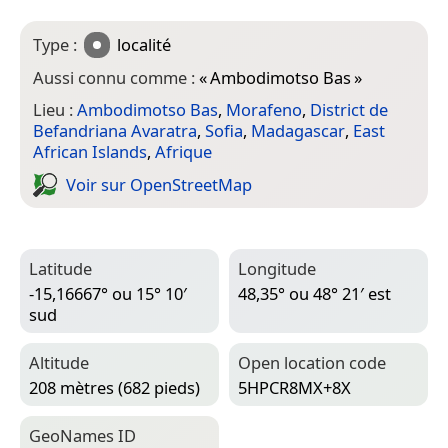
Type :
localité
Aussi connu comme :
«
Ambodimotso Bas
»
Lieu :
Ambodimotso Bas
,
Morafeno
,
District de
Befandriana Avaratra
,
Sofia
,
Madagascar
,
East
African Islands
,
Afrique
Voir sur Open­Street­Map
Latitude
Longitude
-15,16667° ou 15° 10′
48,35° ou 48° 21′ est
sud
Altitude
Open location code
208 mètres (682 pieds)
5HPCR8MX+8X
Geo­Names ID