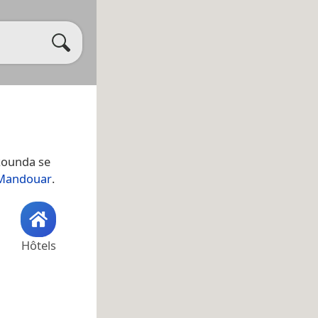
ikounda se
Mandouar
.
Hôtels