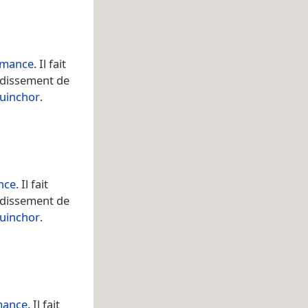
amance
. Il fait
ndissement de
guinchor
.
nce
. Il fait
ndissement de
guinchor
.
mance
. Il fait