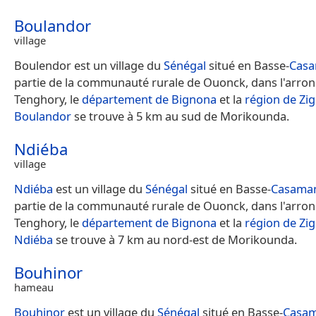
Boulandor
village
Boulendor est un village du
Sénégal
situé en Basse-
Cas
partie de la communauté rurale de Ouonck, dans l'arro
Tenghory, le
département de Bignona
et la
région de Zi
Boulandor
se trouve à 5 km au sud de Morikounda.
Ndiéba
village
Ndiéba
est un village du
Sénégal
situé en Basse-
Casama
partie de la communauté rurale de Ouonck, dans l'arro
Tenghory, le
département de Bignona
et la
région de Zi
Ndiéba
se trouve à 7 km au nord-est de Morikounda.
Bouhinor
hameau
Bouhinor
est un village du
Sénégal
situé en Basse-
Casa