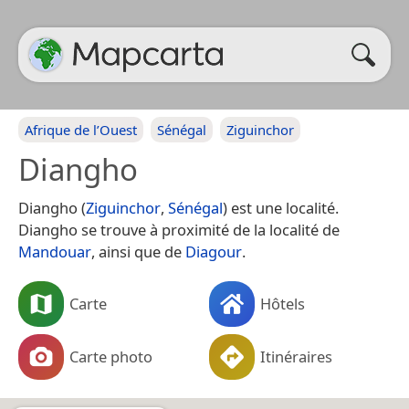
Afrique de l’Ouest
Sénégal
Ziguinchor
Diangho
Diangho (
Ziguinchor
,
Sénégal
) est une localité.
Diangho se trouve à proximité de la localité de
Mandouar
, ainsi que de
Diagour
.
Carte
Hôtels
Carte photo
Itinéraires