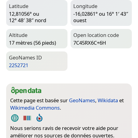
Latitude
Longitude
12,81056° ou
-16,02861° ou 16° 1′ 43″
12° 48′ 38″ nord
ouest
Altitude
Open location code
17 mètres (56 pieds)
7C45RX6C+6H
Geo­Names ID
2252721
Cette page est basée sur
GeoNames
,
Wikidata
et
Wikimedia Commons
.
Nous serions ravis de recevoir votre aide pour
améliorer nos sources de données ouvertes.