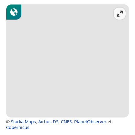
©
Stadia Maps
,
Airbus DS
,
CNES
,
PlanetObserver
et
Copernicus