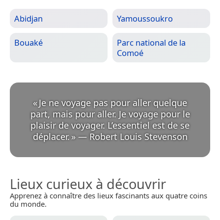
Abidjan
Yamoussoukro
Bouaké
Parc national de la
Comoé
«
Je ne voyage pas pour aller quelque
part, mais pour aller. Je voyage pour le
plaisir de voyager. L’essentiel est de se
déplacer.
»
—
Robert Louis Stevenson
Lieux curieux à découvrir
Apprenez à connaître des lieux fascinants aux quatre coins
du monde.