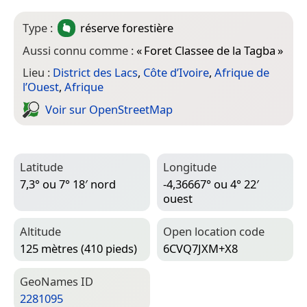
Type :
réserve forestière
Aussi connu comme :
«
Foret Classee de la Tagba
»
Lieu :
District des Lacs
,
Côte d’Ivoire
,
Afrique de
l’Ouest
,
Afrique
Voir sur Open­Street­Map
Latitude
Longitude
7,3° ou 7° 18′ nord
-4,36667° ou 4° 22′
ouest
Altitude
Open location code
125 mètres (410 pieds)
6CVQ7JXM+X8
Geo­Names ID
2281095