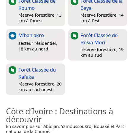
Forêt Classée de
Forêt Classée de la
Koumo
Baya
réserve forestière, 13
réserve forestière, 14
km à l’ouest
km à l’est
M’bahiakro
Forêt Classée de
Bosia-Mori
secteur résidentiel,
18 km au nord
réserve forestière, 19
km au sud
Forêt Classée du
Kafaka
réserve forestière, 20
km au sud-ouest
Côte d’Ivoire
: Destinations à
découvrir
En savoir plus sur Abidjan, Yamoussoukro, Bouaké et Parc
national de la Comoé.