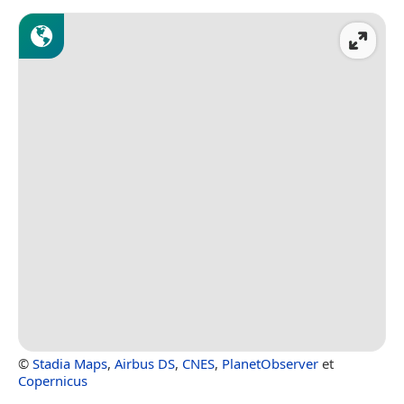
©
Stadia Maps
,
Airbus DS
,
CNES
,
PlanetObserver
et
Copernicus