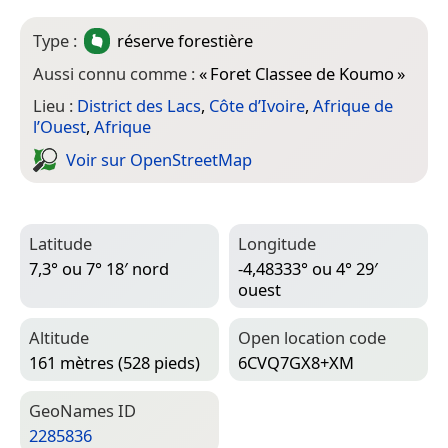
Type :
réserve forestière
Aussi connu comme :
«
Foret Classee de Koumo
»
Lieu :
District des Lacs
,
Côte d’Ivoire
,
Afrique de
l’Ouest
,
Afrique
Voir sur Open­Street­Map
Latitude
Longitude
7,3° ou 7° 18′ nord
-4,48333° ou 4° 29′
ouest
Altitude
Open location code
161 mètres (528 pieds)
6CVQ7GX8+XM
Geo­Names ID
2285836