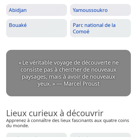
Abidjan
Yamoussoukro
Bouaké
Parc national de la
Comoé
«
Le véritable voyage de découverte ne
consiste pas à chercher de nouveaux
paysages, mais à avoir de nouveaux
yeux.
»
—
Marcel Proust
Lieux curieux à découvrir
Apprenez à connaître des lieux fascinants aux quatre coins
du monde.