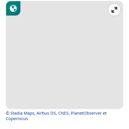
©
Stadia Maps
,
Airbus DS
,
CNES
,
PlanetObserver
et
Copernicus