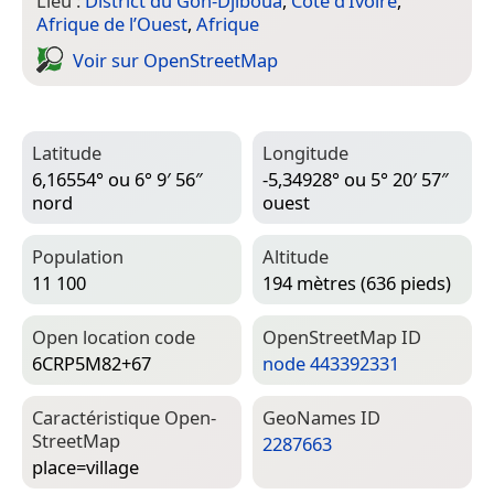
Lieu :
District du Gôh-Djiboua
,
Côte d’Ivoire
,
Afrique de l’Ouest
,
Afrique
Voir sur Open­Street­Map
Latitude
Longitude
6,16554° ou 6° 9′ 56″
-5,34928° ou 5° 20′ 57″
nord
ouest
Population
Altitude
11 100
194 mètres (636 pieds)
Open location code
Open­Street­Map ID
6CRP5M82+67
node 443392331
Caractéristique Open­
Geo­Names ID
Street­Map
2287663
place=­village