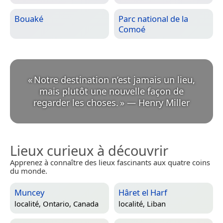
Bouaké
Parc national de la
Comoé
«
Notre destination n’est jamais un lieu,
mais plutôt une nouvelle façon de
regarder les choses.
»
—
Henry Miller
Lieux curieux à découvrir
Apprenez à connaître des lieux fascinants aux quatre coins
du monde.
Muncey
Hâret el Harf
localité,
Ontario, Canada
localité,
Liban