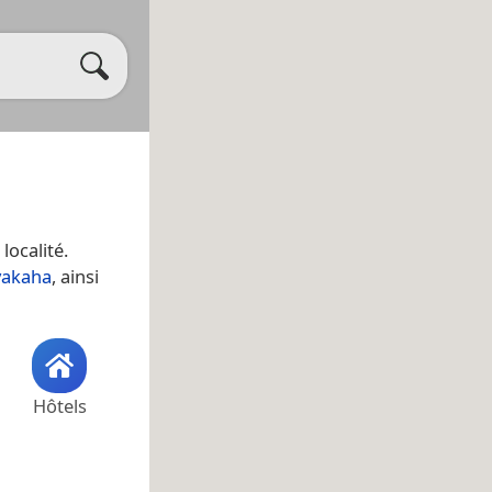
 localité.
akaha
, ainsi
Hôtels