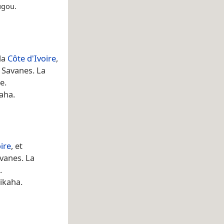
ugou.
la
Côte d'Ivoire
,
 Savanes. La
e.
aha.
ire
, et
avanes. La
.
ikaha.