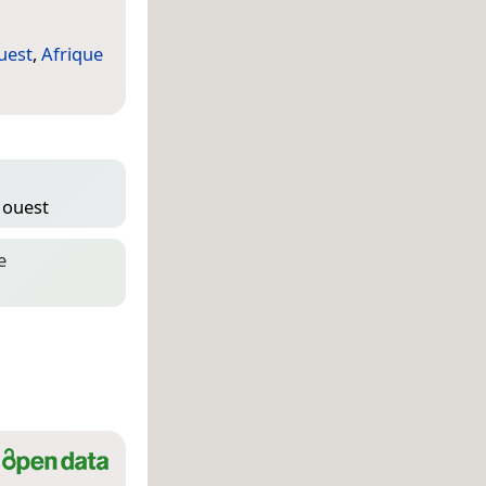
uest
,
Afrique
′ ouest
e