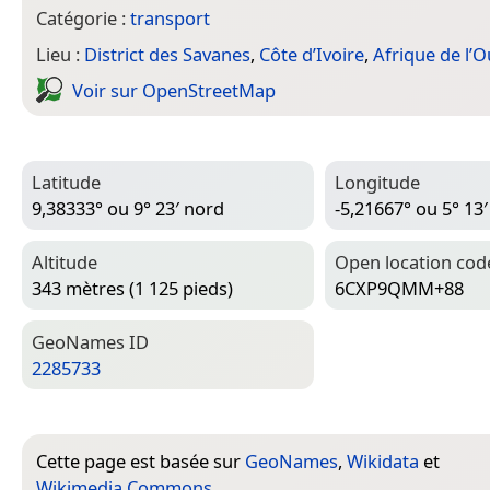
Catégorie :
transport
Lieu :
District des Savanes
,
Côte d’Ivoire
,
Afrique de l’O
Voir sur Open­Street­Map
Latitude
Longitude
9,38333° ou 9° 23′ nord
-5,21667° ou 5° 13
Altitude
Open location cod
343 mètres (1 125 pieds)
6CXP9QMM+88
Geo­Names ID
2285733
Cette page est basée sur
GeoNames
,
Wikidata
et
Wikimedia Commons
.