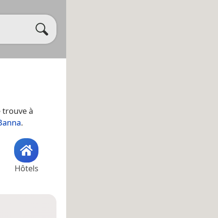
e trouve à
Banna
.
Hôtels