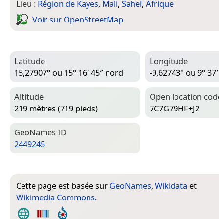
Lieu :
Région de Kayes
,
Mali
,
Sahel
,
Afrique
Voir sur Open­Street­Map
Latitude
Longitude
15,27907° ou 15° 16′ 45″ nord
-9,62743° ou 9° 37′
Altitude
Open location cod
219 mètres (719 pieds)
7C7G79HF+J2
Geo­Names ID
2449245
Cette page est basée sur
GeoNames
,
Wikidata
et
Wikimedia Commons
.