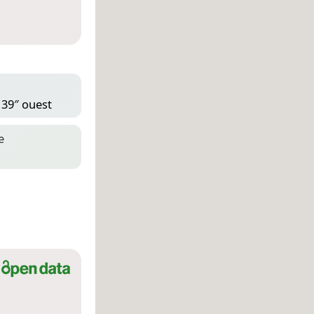
 39″ ouest
e