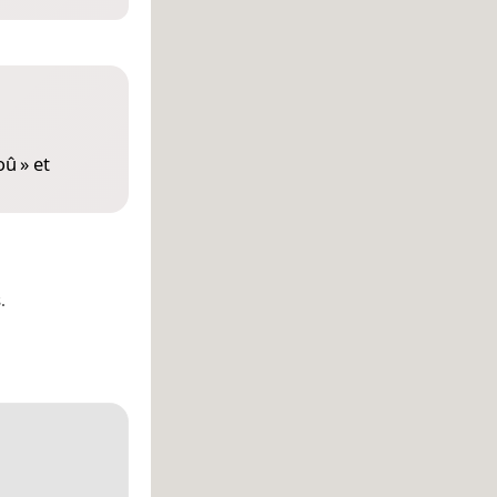
oû
» et
.