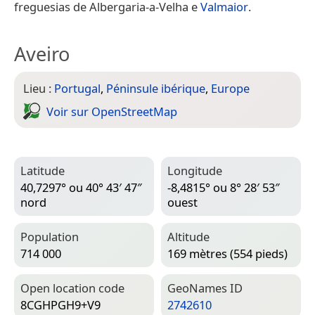
freguesias de Albergaria-a-Velha e
Valmaior
.
Aveiro
Lieu :
Portugal
,
Péninsule ibérique
,
Europe
Voir sur Open­Street­Map
Latitude
Longitude
40,7297° ou 40° 43′ 47″
-8,4815° ou 8° 28′ 53″
nord
ouest
Population
Altitude
714 000
169 mètres (554 pieds)
Open location code
Geo­Names ID
8CGHPGH9+V9
2742610