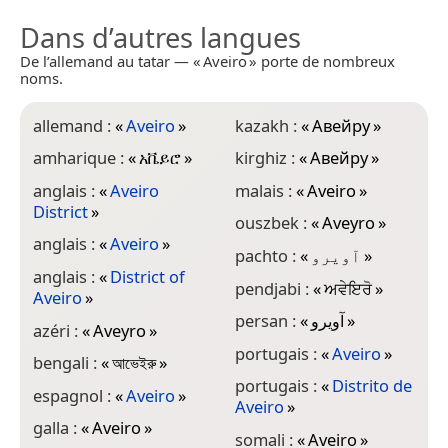
Dans d’autres langues
De l’allemand au tatar — « Aveiro » porte de nombreux
noms.
allemand :
«
Aveiro
»
kazakh :
«
Авейру
»
amharique :
«
አቬይሮ
»
kirghiz :
«
Авейру
»
anglais :
«
Aveiro
malais :
«
Aveiro
»
District
»
ouszbek :
«
Aveyro
»
anglais :
«
Aveiro
»
pachto :
«
آویرو
»
anglais :
«
District of
pendjabi :
«
ਅਵੇਇਰੋ
»
Aveiro
»
persan :
«
آویرو
»
azéri :
«
Aveyro
»
portugais :
«
Aveiro
»
bengali :
«
আভেইরু
»
portugais :
«
Distrito de
espagnol :
«
Aveiro
»
Aveiro
»
galla :
«
Aveiro
»
somali :
«
Aveiro
»