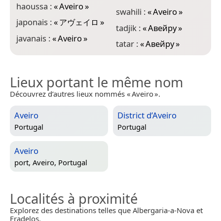
haoussa :
«
Aveiro
»
swahili :
«
Aveiro
»
japonais :
«
アヴェイロ
»
tadjik :
«
Авейру
»
javanais :
«
Aveiro
»
tatar :
«
Авейру
»
Lieux portant le même nom
Découvrez d’autres lieux nommés « Aveiro ».
Aveiro
District d’Aveiro
Portugal
Portugal
Aveiro
port,
Aveiro, Portugal
Localités à proximité
Explorez des destinations telles que Albergaria-a-Nova et
Fradelos.