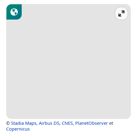
©
Stadia Maps
,
Airbus DS
,
CNES
,
PlanetObserver
et
Copernicus