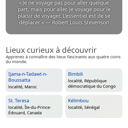
«
Je ne voyage pas pour aller quelque
part, mais pour aller. Je voyage pour le
plaisir de voyager. L’essentiel est de se
déplacer.
»
—
Robert Louis Stevenson
Lieux curieux à découvrir
Apprenez à connaître des lieux fascinants aux quatre coins
du monde.
Ijama-n-Tadawt-n-
Bimbili
Boussatta
localité,
République
démocratique du Congo
localité,
Maroc
St. Teresa
Kélimbou
localité,
Île-du-Prince-
localité,
Sénégal
Édouard, Canada