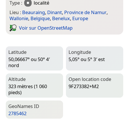
Type :
localité
Lieu :
Beauraing
,
Dinant
,
Province de Namur
,
Wallonie
,
Belgique
,
Benelux
,
Europe
Voir sur Open­Street­Map
Latitude
Longitude
50,06667° ou 50° 4′
5,05° ou 5° 3′ est
nord
Altitude
Open location code
323 mètres (1 060
9F273382+M2
pieds)
Geo­Names ID
2785462