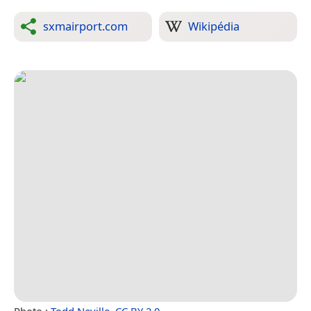
sxmairport.com
Wikipédia
Photo :
Todd Neville
,
CC BY 2.0
.