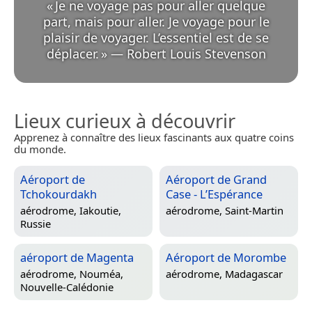
«
Je ne voyage pas pour aller quelque
part, mais pour aller. Je voyage pour le
plaisir de voyager. L’essentiel est de se
déplacer.
»
—
Robert Louis Stevenson
Lieux curieux à découvrir
Apprenez à connaître des lieux fascinants aux quatre coins
du monde.
Aéroport de
Aéroport de Grand
Tchokourdakh
Case - L’Espérance
aérodrome,
Iakoutie,
aérodrome,
Saint-Martin
Russie
aéroport de Magenta
Aéroport de Morombe
aérodrome,
Nouméa,
aérodrome,
Madagascar
Nouvelle-Calédonie