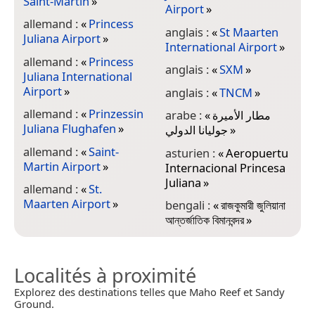
Saint-Martin
»
c
Airport
»
allemand :
«
Princess
anglais :
«
St Maarten
Juliana Airport
»
c
International Airport
»
allemand :
«
Princess
anglais :
«
SXM
»
Juliana International
c
Airport
»
anglais :
«
TNCM
»
allemand :
«
Prinzessin
c
arabe :
«
مطار الأميرة
Juliana Flughafen
»
جوليانا الدولي
»
allemand :
«
Saint-
c
asturien :
«
Aeropuertu
Martin Airport
»
Internacional Princesa
Juliana
»
allemand :
«
St.
c
Maarten Airport
»
bengali :
«
রাজকুমারী জুলিয়ানা
আন্তর্জাতিক বিমানবন্দর
»
Localités à proximité
Explorez des destinations telles que Maho Reef et Sandy
Ground.