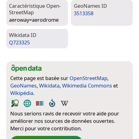
Caractéristique Open­
Geo­Names ID
Street­Map
3513358
aeroway=­aerodrome
Wiki­data ID
Q723325
Cette page est basée sur
OpenStreetMap
,
GeoNames
,
Wikidata
,
Wikimedia Commons
et
Wikipédia
.
Nous serions ravis de recevoir votre aide pour
améliorer nos sources de données ouvertes.
Merci pour votre contribution.