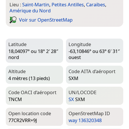
Lieu :
Saint-Martin
,
Petites Antilles
,
Caraïbes
,
Amérique du Nord
Voir sur Open­Street­Map
Latitude
Longitude
18,04097° ou 18° 2′ 28″
-63,10846° ou 63° 6′ 31″
nord
ouest
Altitude
Code AITA d’aéroport
4 mètres (13 pieds)
SXM
Code OACI d’aéroport
UN/LOCODE
TNCM
SX
SXM
Open location code
Open­Street­Map ID
77CR2VRR+9J
way 136320348