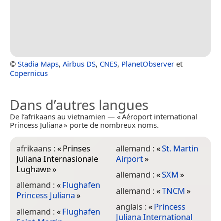
©
Stadia Maps
,
Airbus DS
,
CNES
,
PlanetObserver
et
Copernicus
Dans d’autres langues
De l’afrikaans au vietnamien — « Aéroport international
Princess Juliana » porte de nombreux noms.
afrikaans :
«
Prinses
allemand :
«
St. Martin
c
Juliana Internasionale
Airport
»
I
Lughawe
»
J
allemand :
«
SXM
»
allemand :
«
Flughafen
c
allemand :
«
TNCM
»
Princess Juliana
»
J
A
anglais :
«
Princess
allemand :
«
Flughafen
Juliana International