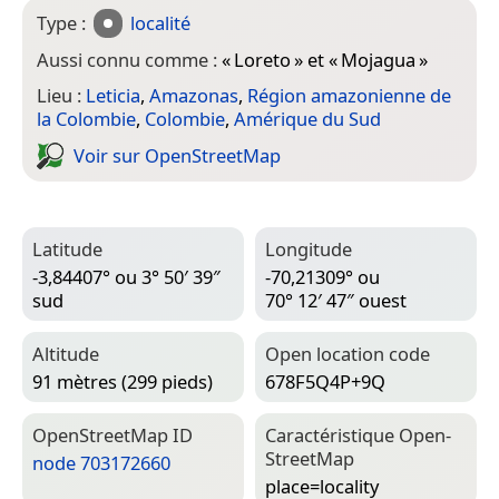
Type :
localité
Aussi connu comme :
«
Loreto
» et «
Mojagua
»
Lieu :
Leticia
,
Amazonas
,
Région amazonienne de
la Colombie
,
Colombie
,
Amérique du Sud
Voir sur Open­Street­Map
Latitude
Longitude
-3,84407° ou 3° 50′ 39″
-70,21309° ou
sud
70° 12′ 47″ ouest
Altitude
Open location code
91 mètres (299 pieds)
678F5Q4P+9Q
Open­Street­Map ID
Caractéristique Open­
Street­Map
node 703172660
place=­locality