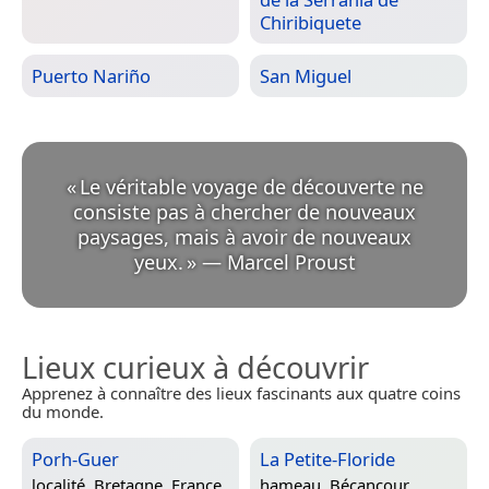
Chiribiquete
Puerto Nariño
San Miguel
«
Le véritable voyage de découverte ne
consiste pas à chercher de nouveaux
paysages, mais à avoir de nouveaux
yeux.
»
—
Marcel Proust
Lieux curieux à découvrir
Apprenez à connaître des lieux fascinants aux quatre coins
du monde.
Porh-Guer
La Petite-Floride
localité,
Bretagne, France
hameau,
Bécancour,