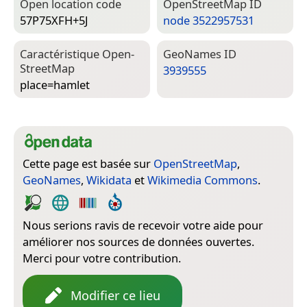
Open location code
Open­Street­Map ID
57P75XFH+5J
node 3522957531
Caractéristique Open­
Geo­Names ID
Street­Map
3939555
place=­hamlet
Cette page est basée sur
OpenStreetMap
,
GeoNames
,
Wikidata
et
Wikimedia Commons
.
Nous serions ravis de recevoir votre aide pour
améliorer nos sources de données ouvertes.
Merci pour votre contribution.
Modifier ce lieu