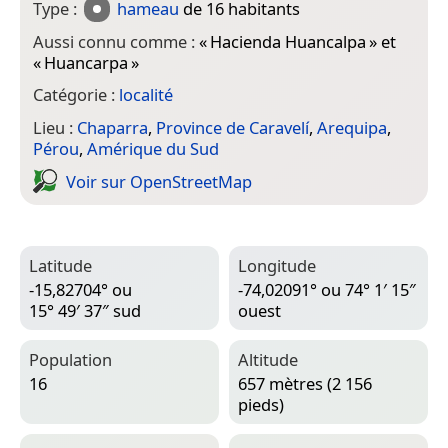
Type :
hameau
de 16 habitants
Aussi connu comme :
«
Hacienda Huancalpa
» et
«
Huancarpa
»
Catégorie :
localité
Lieu :
Chaparra
,
Province de Caravelí
,
Arequipa
,
Pérou
,
Amérique du Sud
Voir sur Open­Street­Map
Latitude
Longitude
-15,82704° ou
-74,02091° ou 74° 1′ 15″
15° 49′ 37″ sud
ouest
Population
Altitude
16
657 mètres (2 156
pieds)